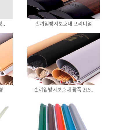
..
손끼임방지보호대 프리미엄
형
손끼임방지보호대 광폭 215..