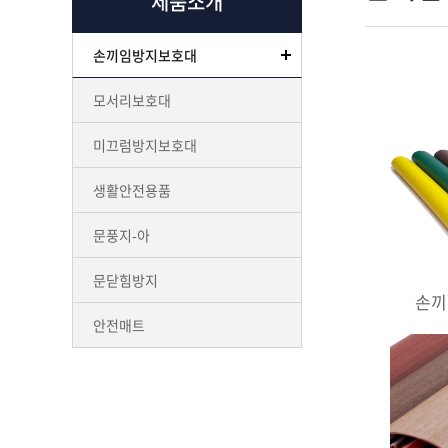
제품소개
손끼임방지보호대
모서리보호대
미끄럼방지보호대
생활안전용품
문풍지-아
문닫힘방지
손끼
안전매트