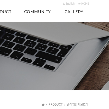
English
HOME
DUCT
COMMUNITY
GALLERY
PRODUCT
손끼임방지보호대