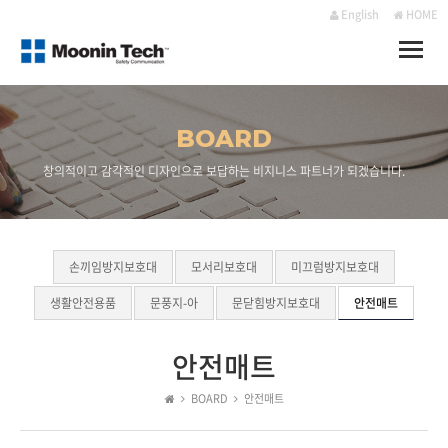
English
HOME
Toggle
naviga
BOARD
창의적이고 감각적인 디자인으로 보답하는 비지니스 파트너가 되겠습니다.
손끼임방지보호대
모서리보호대
미끄럼방지보호대
생활안전용품
문풍지-아
문닫힘방지보호대
안전매트
안전매트
BOARD
안전매트