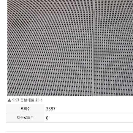
▲ 안전 튜브매트 회색
3387
조회수
0
다운로드수