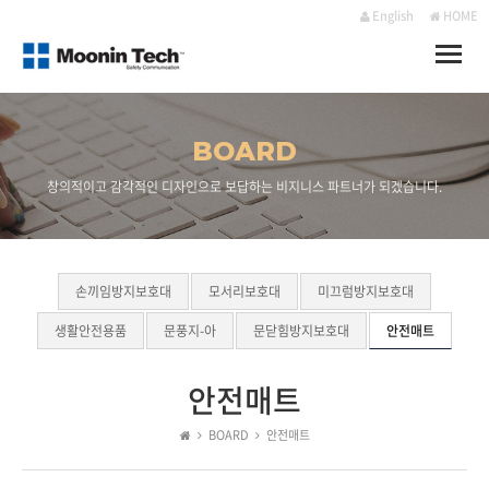
English
HOME
Toggle
naviga
BOARD
창의적이고 감각적인 디자인으로 보답하는 비지니스 파트너가 되겠습니다.
손끼임방지보호대
모서리보호대
미끄럼방지보호대
생활안전용품
문풍지-아
문닫힘방지보호대
안전매트
안전매트
BOARD
안전매트