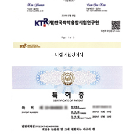
코너캡 시험성적서