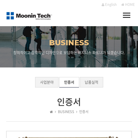
English
HOME
Toggle
naviga
BUSINESS
창의적이고 감각적인 디자인으로 보답하는 비지니스 파트너가 되겠습니다.
사업분야
인증서
납품실적
인증서
BUSINESS
인증서