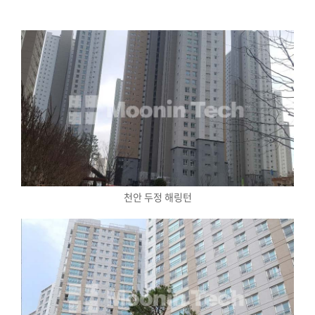
천안 두정 해링턴