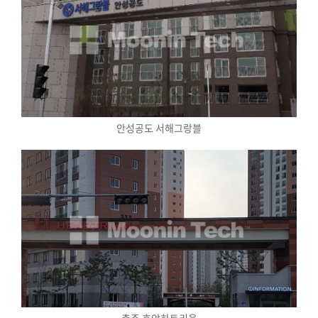
안성공도 서해그랑블