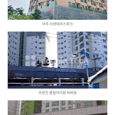
아주 리센테라스파크
주문진 풍림아이원 하버뷰