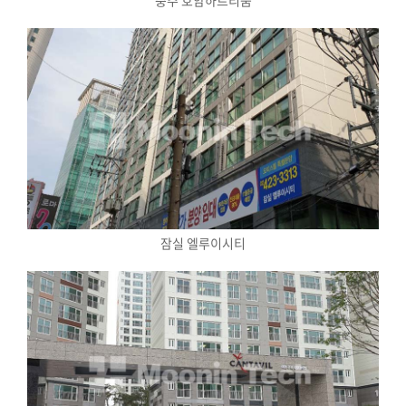
충주 호암하트리움
잠실 엘루이시티