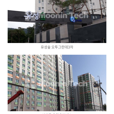
유성숲 오투그란데3차