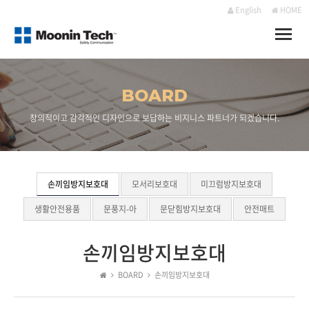
English
HOME
Toggle
naviga
BOARD
창의적이고 감각적인 디자인으로 보답하는 비지니스 파트너가 되겠습니다.
손끼임방지보호대
모서리보호대
미끄럼방지보호대
생활안전용품
문풍지-아
문닫힘방지보호대
안전매트
손끼임방지보호대
BOARD
손끼임방지보호대