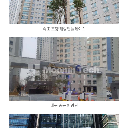
속초 조양 해링턴플레이스
대구 중동 해링턴