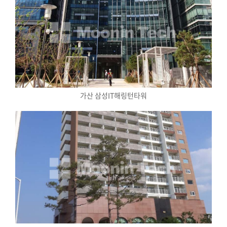
가산 삼성IT해링턴타워