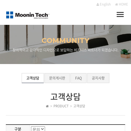
English
HOME
Toggle
naviga
COMMUNITY
창의적이고 감각적인 디자인으로 보답하는 비지니스 파트너가 되겠습니다.
고객상담
문의게시판
FAQ
공지사항
고객상담
PRODUCT
고객상담
구분