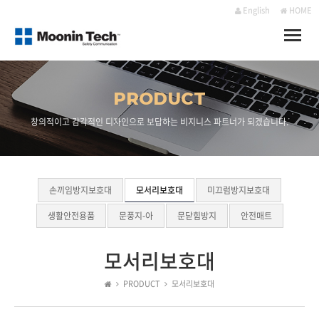
English
HOME
Toggle
naviga
PRODUCT
창의적이고 감각적인 디자인으로 보답하는 비지니스 파트너가 되겠습니다.
손끼임방지보호대
모서리보호대
미끄럼방지보호대
생활안전용품
문풍지-아
문닫힘방지
안전매트
모서리보호대
PRODUCT
모서리보호대