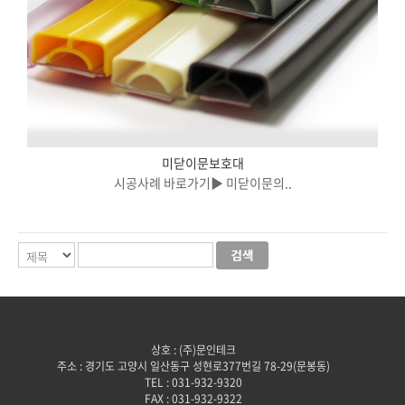
미닫이문보호대
시공사례 바로가기▶ 미닫이문의..
상호 : (주)문인테크
주소 : 경기도 고양시 일산동구 성현로377번길 78-29(문봉동)
TEL : 031-932-9320
FAX : 031-932-9322