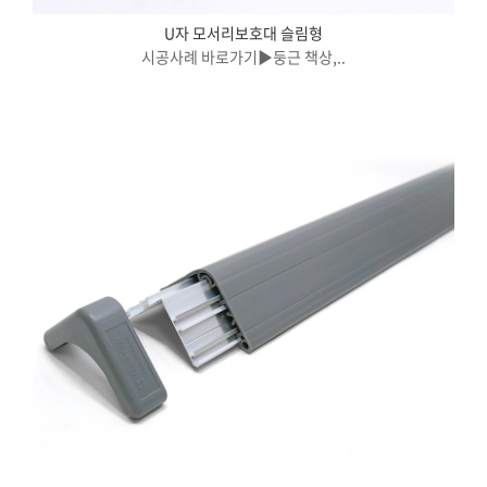
U자 모서리보호대 슬림형
시공사례 바로가기▶둥근 책상,..