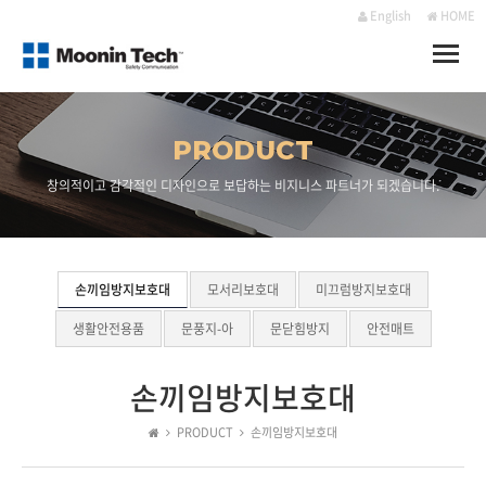
English
HOME
Toggle
naviga
PRODUCT
창의적이고 감각적인 디자인으로 보답하는 비지니스 파트너가 되겠습니다.
손끼임방지보호대
모서리보호대
미끄럼방지보호대
생활안전용품
문풍지-아
문닫힘방지
안전매트
손끼임방지보호대
PRODUCT
손끼임방지보호대