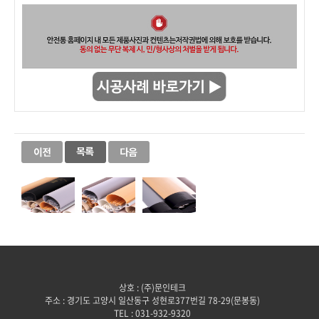
상호 : (주)문인테크
주소 : 경기도 고양시 일산동구 성현로377번길 78-29(문봉동)
TEL : 031-932-9320