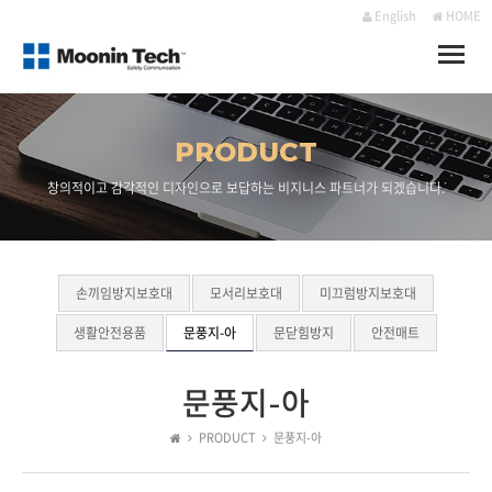
English
HOME
Toggle
naviga
PRODUCT
창의적이고 감각적인 디자인으로 보답하는 비지니스 파트너가 되겠습니다.
손끼임방지보호대
모서리보호대
미끄럼방지보호대
생활안전용품
문풍지-아
문닫힘방지
안전매트
문풍지-아
PRODUCT
문풍지-아