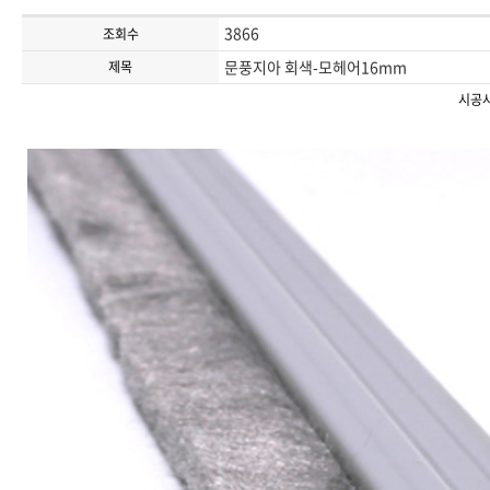
3866
조회수
문풍지아 회색-모헤어16mm
제목
시공