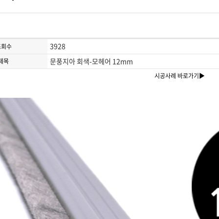
3928
조회수
문풍지아 회색-모헤어 12mm
제목
시공사례 바로가기▶