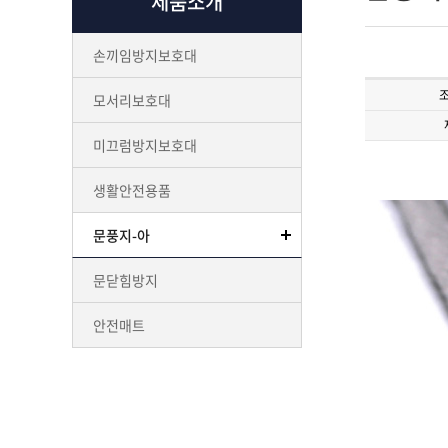
제품소개
손끼임방지보호대
모서리보호대
미끄럼방지보호대
생활안전용품
문풍지-아
문닫힘방지
안전매트