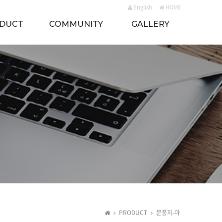
English
HOME
DUCT
COMMUNITY
GALLERY
PRODUCT
문풍지-아