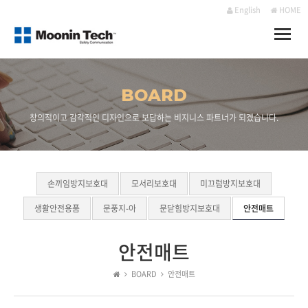
English
HOME
Toggle
naviga
BOARD
창의적이고 감각적인 디자인으로 보답하는 비지니스 파트너가 되겠습니다.
손끼임방지보호대
모서리보호대
미끄럼방지보호대
생활안전용품
문풍지-아
문닫힘방지보호대
안전매트
안전매트
BOARD
안전매트