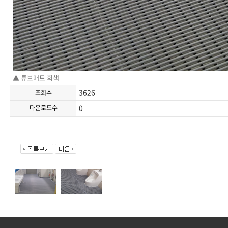
▲ 튜브매트 회색
3626
조회수
0
다운로드수