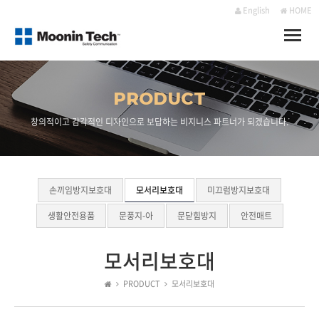
English
HOME
Toggle
naviga
PRODUCT
창의적이고 감각적인 디자인으로 보답하는 비지니스 파트너가 되겠습니다.
손끼임방지보호대
모서리보호대
미끄럼방지보호대
생활안전용품
문풍지-아
문닫힘방지
안전매트
모서리보호대
PRODUCT
모서리보호대