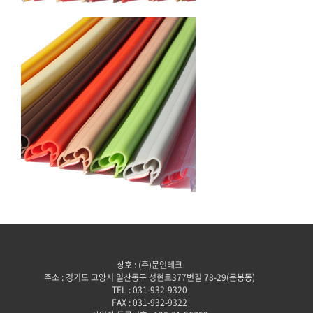
상호 : (주)문인테크
주소 : 경기도 고양시 일산동구 성현로377번길 78-29(문봉동)
TEL : 031-932-9320
FAX : 031-932-9322