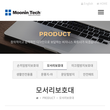
English
HOME
Toggle
naviga
PRODUCT
창의적이고 감각적인 디자인으로 보답하는 비지니스 파트너가 되겠습니다.
손끼임방지보호대
모서리보호대
미끄럼방지보호대
생활안전용품
문풍지-아
문닫힘방지
안전매트
모서리보호대
PRODUCT
모서리보호대