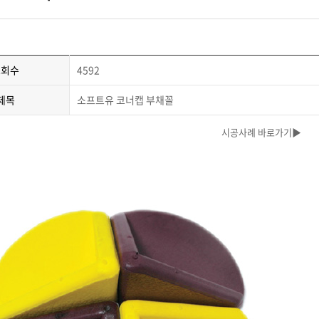
조회수
4592
제목
소프트유 코너캡 부채꼴
시공사례 바로가기▶