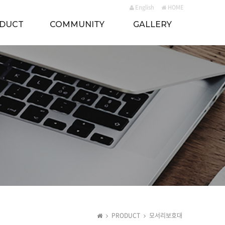
English
HOME
DUCT
COMMUNITY
GALLERY
PRODUCT
모서리보호대