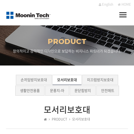
English
HOME
Toggle
naviga
PRODUCT
창의적이고 감각적인 디자인으로 보답하는 비지니스 파트너가 되겠습니다.
손끼임방지보호대
모서리보호대
미끄럼방지보호대
생활안전용품
문풍지-아
문닫힘방지
안전매트
모서리보호대
PRODUCT
모서리보호대