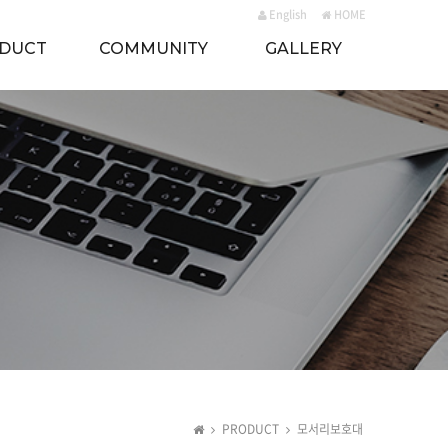
English
HOME
DUCT
COMMUNITY
GALLERY
PRODUCT
모서리보호대