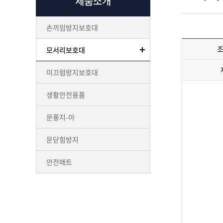
제품소개
손끼임방지보호대
모서리보호대
미끄럼방지보호대
생활안전용품
문풍지-아
문닫힘방지
안전매트